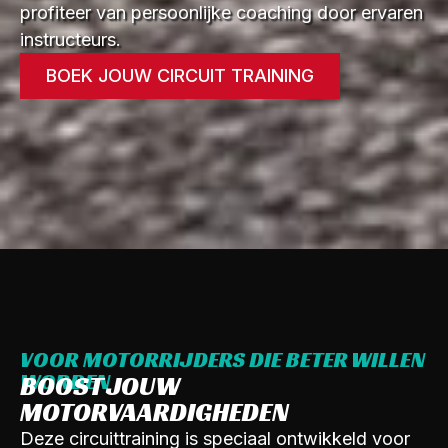
profiteer van persoonlijke coaching door ervaren
instructeurs.
BOEK JOUW CIRCUIT TRAINING
VOOR MOTORRIJDERS DIE BETER WILLEN
WORDEN
BOOST JOUW
MOTORVAARDIGHEDEN
Deze circuittraining is speciaal ontwikkeld voor