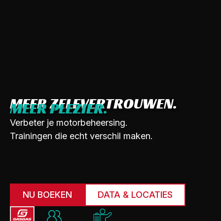
MEER ZELFVERTROUWEN.
MEER PLEZIER.
Verbeter je motorbeheersing.
Trainingen die echt verschil maken.
NU BOEKEN
DATA & LOCATIES